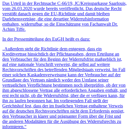
Das Urteil in der Rechtssache C-66/19, JC/Kreissparkasse Saarlouis,
vom 26.03.2020 wurde bereits veröffentlicht. Das deutsche Recht
verstößt danach gegen die EU-Richtlinie und damit bleiben
Darlehensverträge, die eine derartige Widerrufsinformation
enthalten, widerrufbar, so die Einschätzung von Fachanwalt Dr.
Achim Tiffe.
In der Pressemitteilung des EuGH heißt es dazu:
„Außerdem steht die Richtlinie dem entgegen, dass ein
Kreditvertrag hinsichtlich der Pflichtangaben, deren Erteilung an
den Verbraucher für den Beginn der Widerrufsfrist maßgeblich ist,
auf eine nationale Vorschrift verweist, die selbst auf weitere
Rechtsvorschriften des betreffenden Mitgliedstaats verweist. Im Fall
einer solchen Kaskadenverweisung kann der Verbraucher auf der
Grundlage des Vertrags nämlich weder den Umfang seiner
vertraglichen Verpflichtung bestimmen noch überprüfen, ob der von
ihm abgeschlossene Vertrag alle erforderlichen Angaben enthält, und
erst recht nicht, ob die Widerrufsfrist, über die er verfügen kann, für
ihn zu laufen begonnen hat. Im vorliegenden Fall stellt der
Gerichtshof fest, dass der im fraglichen Vertrag enthaltene Verweis
auf die deutschen Rechtsvorschriften nicht dem Erfordernis genügt,
den Verbraucher in klarer und prägnanter Form über die Frist und
die anderen Modalitäten für die Ausübung des Widerrufsrechts zu
informieren.“