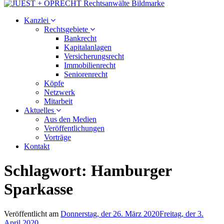
Kanzlei
Rechtsgebiete
Bankrecht
Kapitalanlagen
Versicherungsrecht
Immobilienrecht
Seniorenrecht
Köpfe
Netzwerk
Mitarbeit
Aktuelles
Aus den Medien
Veröffentlichungen
Vorträge
Kontakt
Schlagwort:
Hamburger
Sparkasse
Veröffentlicht am
Donnerstag, der 26. März 2020
Freitag, der 3.
April 2020