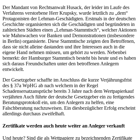
Der Mandant von Rechtsanwalt Husack, der leider im Laufe des
Verfahrens verstorbene Herr Krupsky, wurde letztlich zu „dem“
Protagonisten der Lehman-Geschädigten. Erstmals in der deutschen
Geschichte organisierten sich die Geschädigten und begründeten in
zahlreichen Städten einen „Lehman-Stammtisch“, welcher Aktionen
wie Mahnwachen vor Banken und Demonstrationen (insbesondere
in Berlin) organisierte. Diese Stammtische zeigten den Betroffenen,
dass sie nicht alleine dastanden und ihre Interessen auch in die
eigene Hand nehmen müssen, um gehört zu werden. Nebenbei
bemerkt: der Hamburger Stammtisch besteht bis heute und es haben
sich daraus Freundschaften unter den betroffenen Anlegern
entwickelt.
Der Gesetzgeber schaffte im Anschluss die kurze Verjährungsfrist
des § 37a WpHG ab nach welchem in der Regel
Schadensersatzansprüche bereits 3 Jahre nach dem Wertpapierkauf
verjährten Auch führte der deutsche Gesetzgeber ein zu fertigendes
Beratungsprotokoll ein, um den Anlegern zu helfen, eine
Falschberatung nachzuweisen. Ein diesbezüglicher Erfolg erscheint
allerdings durchaus zweifelhaft.
Zertifikate werden auch heute weiter an Anleger verkauft
Und heute? Sind die als Wettpapiere zu bezeichnenden Zertifikate