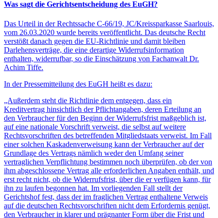
Was sagt die Gerichtsentscheidung des EuGH?
Das Urteil in der Rechtssache C-66/19, JC/Kreissparkasse Saarlouis,
vom 26.03.2020 wurde bereits veröffentlicht. Das deutsche Recht
verstößt danach gegen die EU-Richtlinie und damit bleiben
Darlehensverträge, die eine derartige Widerrufsinformation
enthalten, widerrufbar, so die Einschätzung von Fachanwalt Dr.
Achim Tiffe.
In der Pressemitteilung des EuGH heißt es dazu:
„Außerdem steht die Richtlinie dem entgegen, dass ein
Kreditvertrag hinsichtlich der Pflichtangaben, deren Erteilung an
den Verbraucher für den Beginn der Widerrufsfrist maßgeblich ist,
auf eine nationale Vorschrift verweist, die selbst auf weitere
Rechtsvorschriften des betreffenden Mitgliedstaats verweist. Im Fall
einer solchen Kaskadenverweisung kann der Verbraucher auf der
Grundlage des Vertrags nämlich weder den Umfang seiner
vertraglichen Verpflichtung bestimmen noch überprüfen, ob der von
ihm abgeschlossene Vertrag alle erforderlichen Angaben enthält, und
erst recht nicht, ob die Widerrufsfrist, über die er verfügen kann, für
ihn zu laufen begonnen hat. Im vorliegenden Fall stellt der
Gerichtshof fest, dass der im fraglichen Vertrag enthaltene Verweis
auf die deutschen Rechtsvorschriften nicht dem Erfordernis genügt,
den Verbraucher in klarer und prägnanter Form über die Frist und