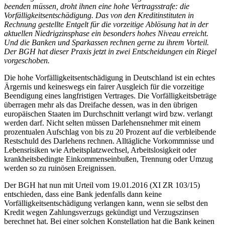
beenden müssen, droht ihnen eine hohe Vertragsstrafe: die
Vorfälligkeitsentschädigung. Das von den Kreditinstituten in
Rechnung gestellte Entgelt für die vorzeitige Ablösung hat in der
aktuellen Niedrigzinsphase ein besonders hohes Niveau erreicht.
Und die Banken und Sparkassen rechnen gerne zu ihrem Vorteil.
Der BGH hat dieser Praxis jetzt in zwei Entscheidungen ein Riegel
vorgeschoben.
Die hohe Vorfälligkeitsentschädigung in Deutschland ist ein echtes
Ärgernis und keineswegs ein fairer Ausgleich für die vorzeitige
Beendigung eines langfristigen Vertrages. Die Vorfälligkeitsbeträge
überragen mehr als das Dreifache dessen, was in den übrigen
europäischen Staaten im Durchschnitt verlangt wird bzw. verlangt
werden darf. Nicht selten müssen Darlehensnehmer mit einem
prozentualen Aufschlag von bis zu 20 Prozent auf die verbleibende
Restschuld des Darlehens rechnen. Alltägliche Vorkommnisse und
Lebensrisiken wie Arbeitsplatzwechsel, Arbeitslosigkeit oder
krankheitsbedingte Einkommenseinbußen, Trennung oder Umzug
werden so zu ruinösen Ereignissen.
Der BGH hat nun mit Urteil vom 19.01.2016 (XI ZR 103/15)
entschieden, dass eine Bank jedenfalls dann keine
Vorfälligkeitsentschädigung verlangen kann, wenn sie selbst den
Kredit wegen Zahlungsverzugs gekündigt und Verzugszinsen
berechnet hat. Bei einer solchen Konstellation hat die Bank keinen